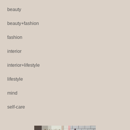
beauty
beauty+fashion
fashion
interior
interior+lifestyle
lifestyle
mind
self-care