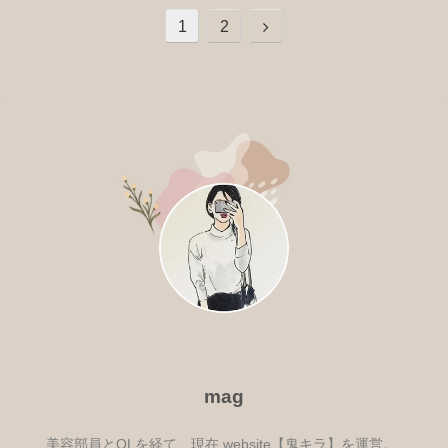
次
1
2
へ
mag
美容部員とOLを経て、現在 website【鬼キラ】を運営。