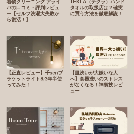
着物クリーニング アライ
TEKLA（テクラ）ハンド
バの口コミ・評判レビュ
タオルの取扱店は？確実
ー【セルフ洗濯大失敗か
に買う方法を徹底解説！
ら復活！】
【正直レビュー】千senブ
【皿洗いが大嫌いな人
ラケットライトを3年半使
へ】食器洗いのストレス
ってみた！
がなくなる！神裏技レビ
ュー